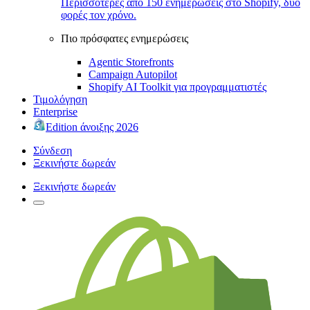
Περισσότερες από 150 ενημερώσεις στο Shopify, δύο
φορές τον χρόνο.
Πιο πρόσφατες ενημερώσεις
Agentic Storefronts
Campaign Autopilot
Shopify AI Toolkit για προγραμματιστές
Τιμολόγηση
Enterprise
Edition άνοιξης 2026
Σύνδεση
Ξεκινήστε δωρεάν
Ξεκινήστε δωρεάν