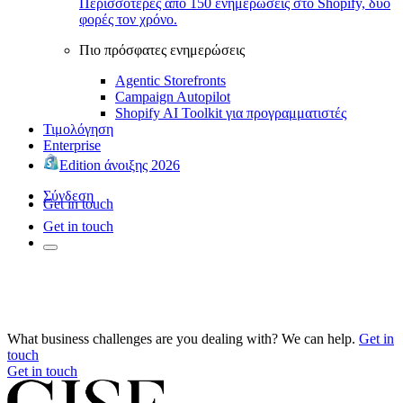
Περισσότερες από 150 ενημερώσεις στο Shopify, δύο
φορές τον χρόνο.
Πιο πρόσφατες ενημερώσεις
Agentic Storefronts
Campaign Autopilot
Shopify AI Toolkit για προγραμματιστές
Τιμολόγηση
Enterprise
Edition άνοιξης 2026
Σύνδεση
Get in touch
Get in touch
What business challenges are you dealing with? We can help.
Get in
touch
Get in touch