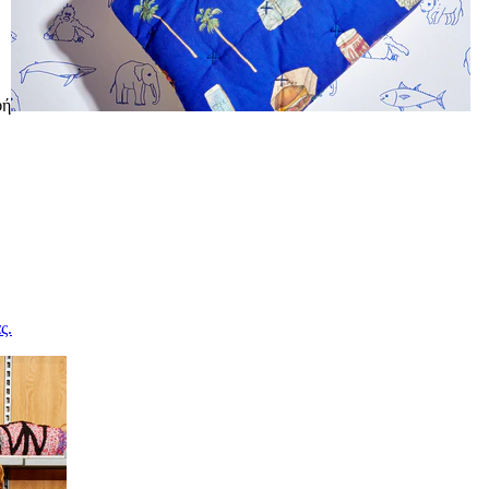
φή
ς.