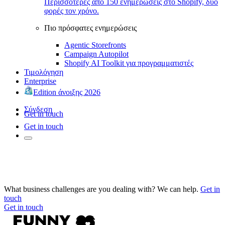
Περισσότερες από 150 ενημερώσεις στο Shopify, δύο
φορές τον χρόνο.
Πιο πρόσφατες ενημερώσεις
Agentic Storefronts
Campaign Autopilot
Shopify AI Toolkit για προγραμματιστές
Τιμολόγηση
Enterprise
Edition άνοιξης 2026
Σύνδεση
Get in touch
Get in touch
What business challenges are you dealing with? We can help.
Get in
touch
Get in touch