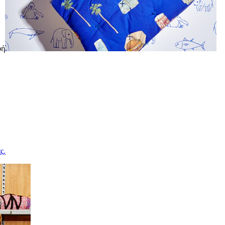
φή
ς.