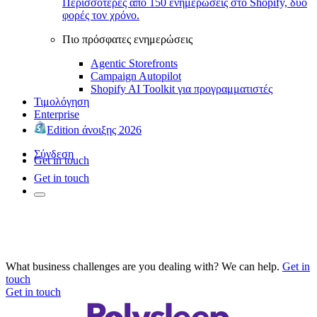
Περισσότερες από 150 ενημερώσεις στο Shopify, δύο
φορές τον χρόνο.
Πιο πρόσφατες ενημερώσεις
Agentic Storefronts
Campaign Autopilot
Shopify AI Toolkit για προγραμματιστές
Τιμολόγηση
Enterprise
Edition άνοιξης 2026
Σύνδεση
Get in touch
Get in touch
What business challenges are you dealing with? We can help.
Get in
touch
Get in touch