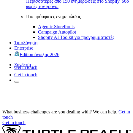
Περισσότερες από 150 ενημερώσεις στο Shopify, δύο
φορές τον χρόνο.
Πιο πρόσφατες ενημερώσεις
Agentic Storefronts
Campaign Autopilot
Shopify AI Toolkit για προγραμματιστές
Τιμολόγηση
Enterprise
Edition άνοιξης 2026
Σύνδεση
Get in touch
Get in touch
What business challenges are you dealing with? We can help.
Get in
touch
Get in touch