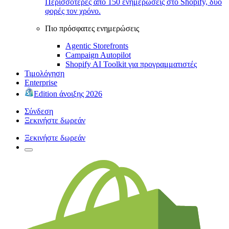
Περισσότερες από 150 ενημερώσεις στο Shopify, δύο
φορές τον χρόνο.
Πιο πρόσφατες ενημερώσεις
Agentic Storefronts
Campaign Autopilot
Shopify AI Toolkit για προγραμματιστές
Τιμολόγηση
Enterprise
Edition άνοιξης 2026
Σύνδεση
Ξεκινήστε δωρεάν
Ξεκινήστε δωρεάν