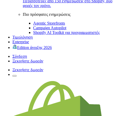
Περισσότερες από 150 ενημερώσεις στο Shopify, δύο
φορές τον χρόνο.
Πιο πρόσφατες ενημερώσεις
Agentic Storefronts
Campaign Autopilot
Shopify AI Toolkit για προγραμματιστές
Τιμολόγηση
Enterprise
Edition άνοιξης 2026
Σύνδεση
Ξεκινήστε δωρεάν
Ξεκινήστε δωρεάν