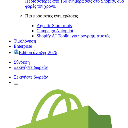
Περισσότερες από 150 ενημερώσεις στο Shopify, δύο
φορές τον χρόνο.
Πιο πρόσφατες ενημερώσεις
Agentic Storefronts
Campaign Autopilot
Shopify AI Toolkit για προγραμματιστές
Τιμολόγηση
Enterprise
Edition άνοιξης 2026
Σύνδεση
Ξεκινήστε δωρεάν
Ξεκινήστε δωρεάν