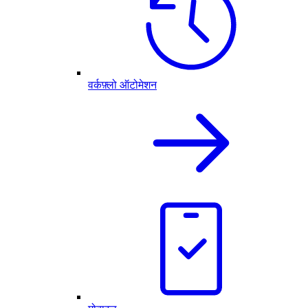
वर्कफ़्लो ऑटोमेशन