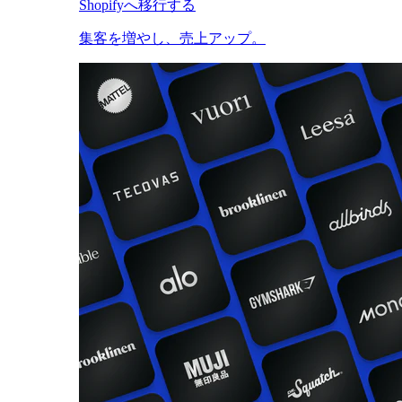
Shopifyへ移行する
集客を増やし、売上アップ。