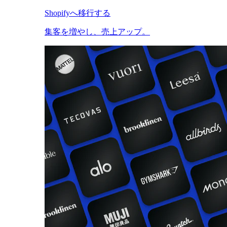
Shopifyへ移行する
集客を増やし、売上アップ。