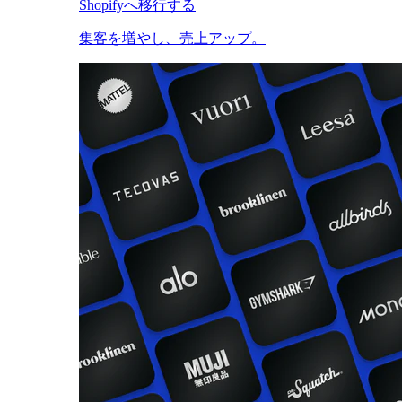
Shopifyへ移行する
集客を増やし、売上アップ。