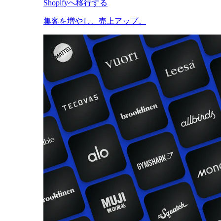
Shopifyへ移行する
集客を増やし、売上アップ。