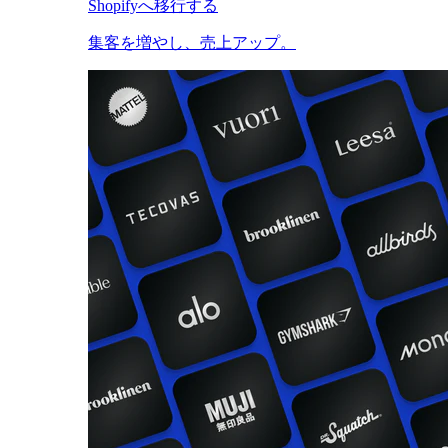
Shopifyへ移行する
集客を増やし、売上アップ。