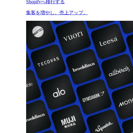
Shopifyへ移行する
集客を増やし、売上アップ。