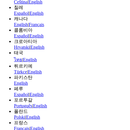
Čeština
|
English
칠레
Español
|
English
캐나다
English
|
Français
콜롬비아
Español
|
English
크로아티아
Hrvatski
|
English
태국
ไทย
|
English
튀르키예
Türkçe
|
English
파키스탄
English
페루
Español
|
English
포르투갈
Português
|
English
폴란드
Polski
|
English
프랑스
Français
|
English