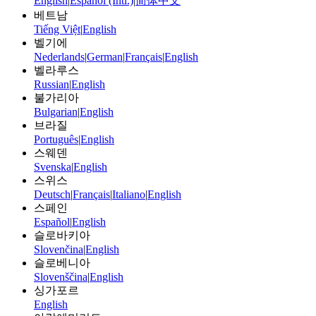
English
|
Español (Intl.)
|
简体中文
베트남
Tiếng Việt
|
English
벨기에
Nederlands
|
German
|
Français
|
English
벨라루스
Russian
|
English
불가리아
Bulgarian
|
English
브라질
Português
|
English
스웨덴
Svenska
|
English
스위스
Deutsch
|
Français
|
Italiano
|
English
스페인
Español
|
English
슬로바키아
Slovenčina
|
English
슬로베니아
Slovenščina
|
English
싱가포르
English