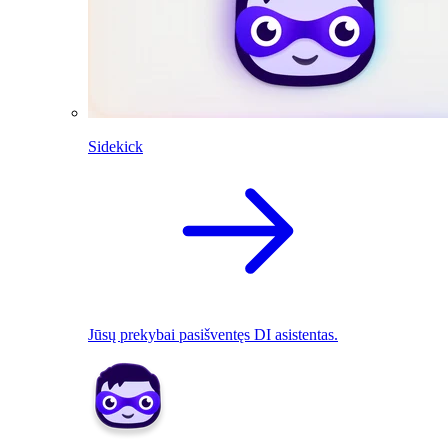
Sidekick
Jūsų prekybai pasišventęs DI asistentas.