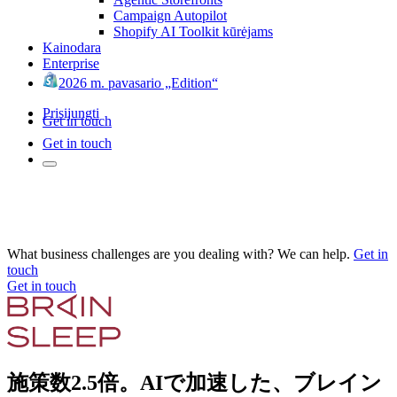
Campaign Autopilot
Shopify AI Toolkit kūrėjams
Kainodara
Enterprise
2026 m. pavasario „Edition“
Prisijungti
Get in touch
Get in touch
What business challenges are you dealing with? We can help.
Get in
touch
Get in touch
施策数2.5倍。AIで加速した、ブレイン