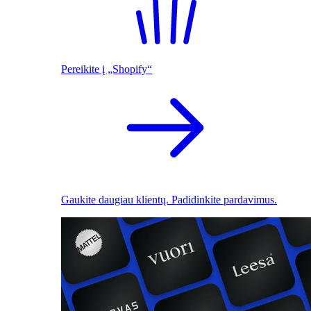
Pereikite į „Shopify“
Gaukite daugiau klientų. Padidinkite pardavimus.