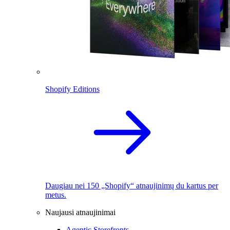
Shopify Editions
Daugiau nei 150 „Shopify“ atnaujinimų du kartus per
metus.
Naujausi atnaujinimai
Agentic Storefronts