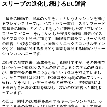
スリープの進化し続けるEC運営
「最高の睡眠で、最幸の人生を。」というミッションを掲げ
るブレインスリープは、ベストセラー書籍『スタンフォード
式 最高の睡眠』のメソッドをもとに開発した枕「ブレイン
スリープ ピロー」をはじめとした寝具や睡眠計測デバイス
等のプロダクト開発に加えて、睡眠専門鍼灸マッサージ店舗
の運営、いびきに特化した睡眠クリニックのコンサルティン
グなど、睡眠に関する多角的な事業を展開する睡眠ソリュー
ションカンパニーです。
2019年の創業以来、急成長を続ける同社ですが、その裏側で
はパッケージ型ECシステムの制約によるシステムの硬直化
が、事業機会の損失につながるという課題を抱えていまし
た。そこで同社は2024年、EC基盤をShopifyのPlusプランへ
移行。AIを活用したデータ分析の民主化と、少数精鋭によ
る高速な意思決定体制を構築し、攻めのEC運営へと舵を切
っています。
今回は、同社のEC成長を牽引するキーパーソンたちに、シ
ステム刷新の背景からAI活用による業務変革、そして施策