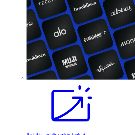
Pasitiki stambūs prekių ženklai