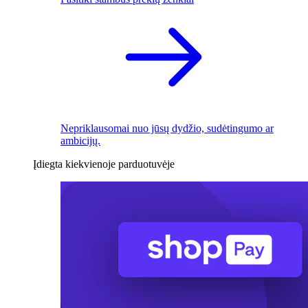
Nepriklausomai nuo jūsų dydžio, sudėtingumo ar
ambicijų.
Įdiegta kiekvienoje parduotuvėje