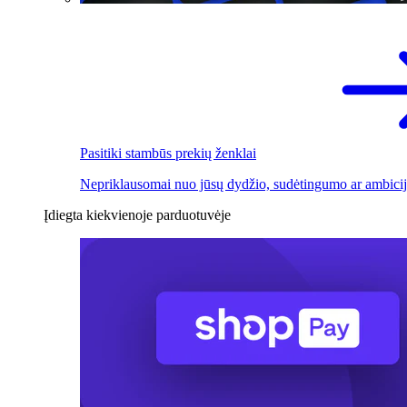
Pasitiki stambūs prekių ženklai
Nepriklausomai nuo jūsų dydžio, sudėtingumo ar ambicij
Įdiegta kiekvienoje parduotuvėje