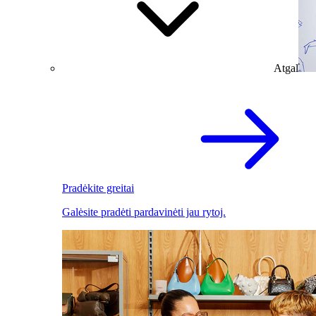
Atgal
Pradėkite greitai
Galėsite pradėti pardavinėti jau rytoj.