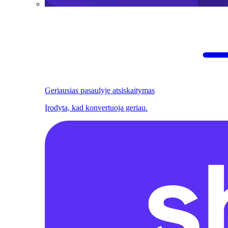
Geriausias pasaulyje atsiskaitymas
Įrodyta, kad konvertuoja geriau.