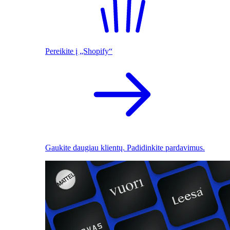
Pereikite į „Shopify“
Gaukite daugiau klientų. Padidinkite pardavimus.