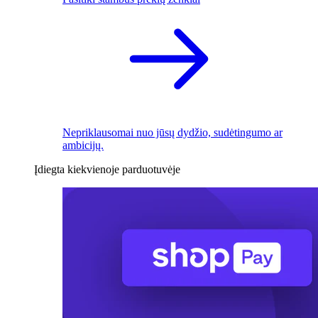
Nepriklausomai nuo jūsų dydžio, sudėtingumo ar
ambicijų.
Įdiegta kiekvienoje parduotuvėje