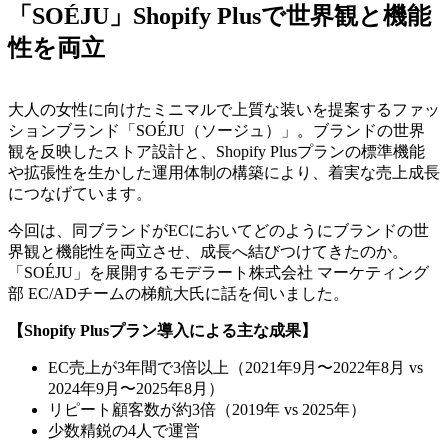
「SOÉJU」Shopify Plusで世界観と機能
性を両立
大人の女性に向けたミニマルで上質な装いを提案するファッ
ションブランド「SOÉJU（ソージュ）」。ブランドの世界
観を反映したストア設計と、Shopify Plusプランの標準機能
や拡張性を生かした運用体制の構築により、着実な売上成長
につなげています。
今回は、同ブランドがECにおいてどのようにブランドの世
界観と機能性を両立させ、成長へ結びつけてきたのか。
「SOÉJU」を展開するモデラート株式会社 マーケティング
部 EC/ADチームの梯航大氏に話を伺いました。
【Shopify Plusプラン導入による主な成果】
EC売上が3年間で3倍以上（2021年9月〜2022年8月 vs
2024年9月〜2025年8月）
リピート顧客数が約3倍（2019年 vs 2025年）
少数精鋭の4人で運営