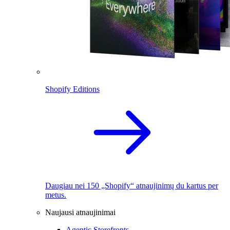
Shopify Editions
Daugiau nei 150 „Shopify“ atnaujinimų du kartus per
metus.
Naujausi atnaujinimai
Agentic Storefronts