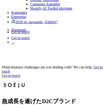
Campaign Autopilot
Shopify AI Toolkit kūrėjams
Kainodara
Enterprise
2026 m. pavasario „Edition“
Prisijungti
Get in touch
Get in touch
What business challenges are you dealing with? We can help.
Get in
touch
Get in touch
急成長を遂げたD2Cブランド