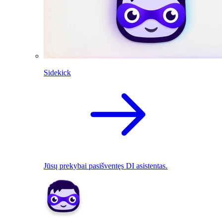
Sidekick
Jūsų prekybai pasišventęs DI asistentas.