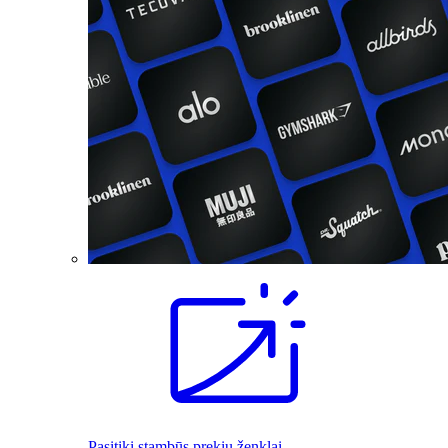
Pasitiki stambūs prekių ženklai