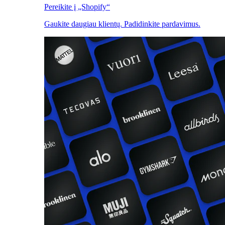
Pereikite į „Shopify“
Gaukite daugiau klientų. Padidinkite pardavimus.