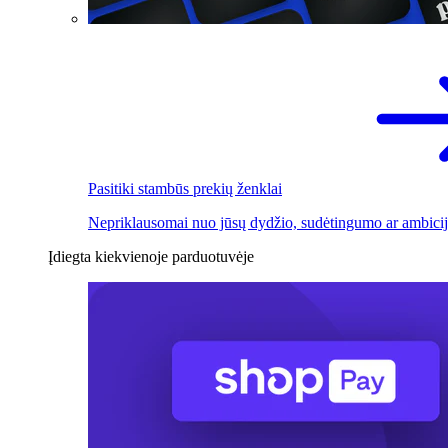
Pasitiki stambūs prekių ženklai
Nepriklausomai nuo jūsų dydžio, sudėtingumo ar ambicij
Įdiegta kiekvienoje parduotuvėje