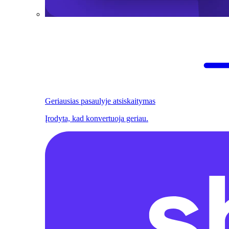
Geriausias pasaulyje atsiskaitymas
Įrodyta, kad konvertuoja geriau.