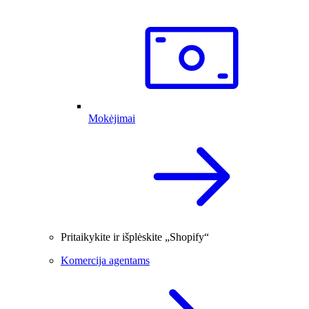
Mokėjimai
Pritaikykite ir išplėskite „Shopify“
Komercija agentams