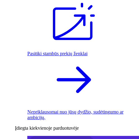
Pasitiki stambūs prekių ženklai
Nepriklausomai nuo jūsų dydžio, sudėtingumo ar
ambicijų.
Įdiegta kiekvienoje parduotuvėje