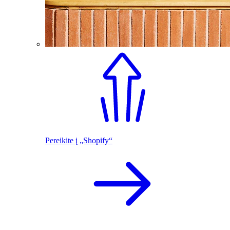
Pereikite į „Shopify“