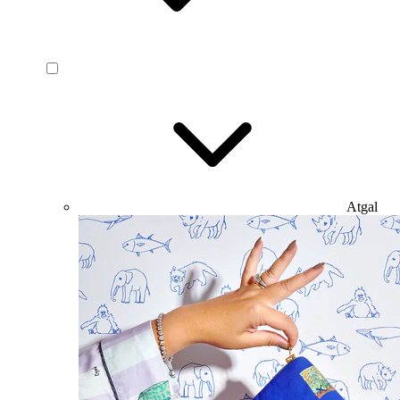
Atgal