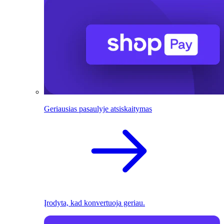
Geriausias pasaulyje atsiskaitymas
Įrodyta, kad konvertuoja geriau.