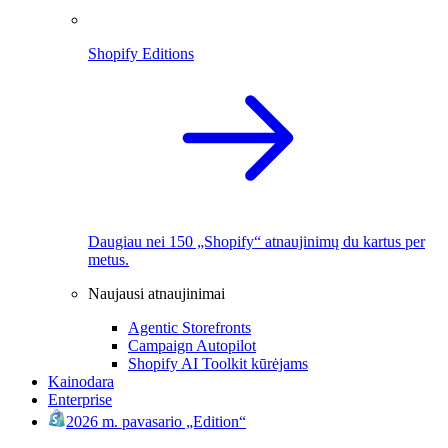
Shopify Editions
Daugiau nei 150 „Shopify“ atnaujinimų du kartus per
metus.
Naujausi atnaujinimai
Agentic Storefronts
Campaign Autopilot
Shopify AI Toolkit kūrėjams
Kainodara
Enterprise
2026 m. pavasario „Edition“