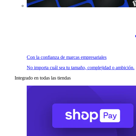
Con la confianza de marcas empresariales
No importa cuál sea tu tamaño, complejidad o ambición.
Integrado en todas las tiendas