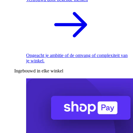
Ongeacht je ambitie of de omvang of complexiteit van
je winkel.
Ingebouwd in elke winkel