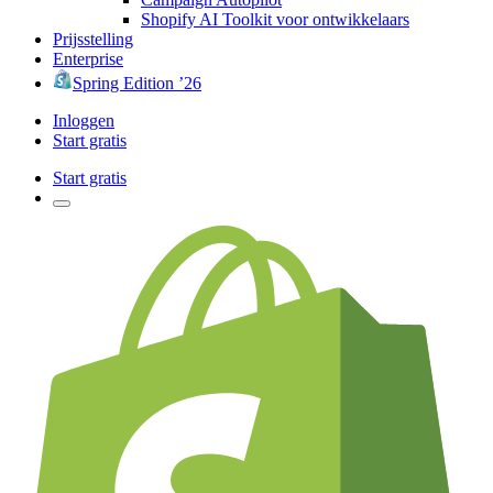
Shopify AI Toolkit voor ontwikkelaars
Prijsstelling
Enterprise
Spring Edition ’26
Inloggen
Start gratis
Start gratis