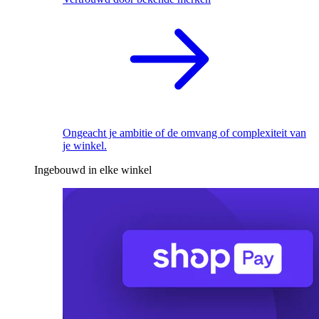
Ongeacht je ambitie of de omvang of complexiteit van
je winkel.
Ingebouwd in elke winkel