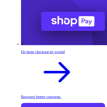
De beste checkout ter wereld
Bewezen betere conversie.