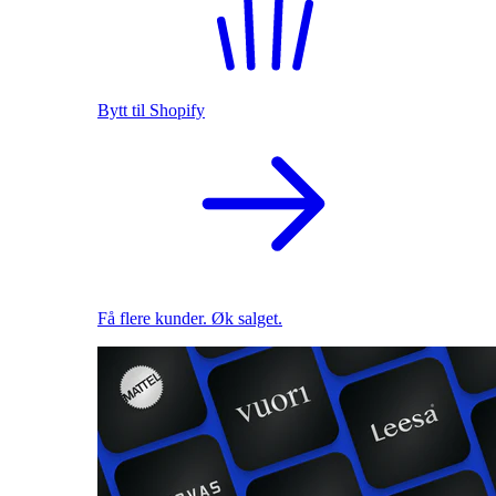
Bytt til Shopify
Få flere kunder. Øk salget.