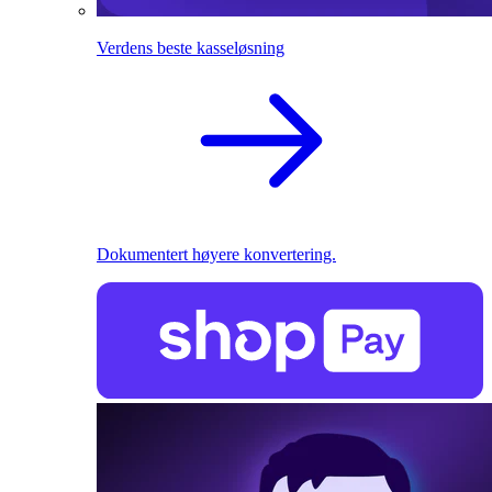
Verdens beste kasseløsning
Dokumentert høyere konvertering.