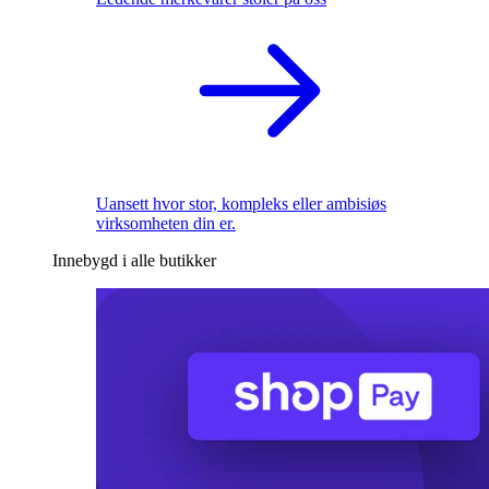
Uansett hvor stor, kompleks eller ambisiøs
virksomheten din er.
Innebygd i alle butikker