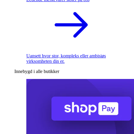
Uansett hvor stor, kompleks eller ambisiøs
virksomheten din er.
Innebygd i alle butikker