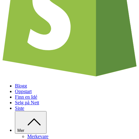
Blogg
Oppstart
Finn en Idé
Selg på Nett
Siste
Mer
Merkevare