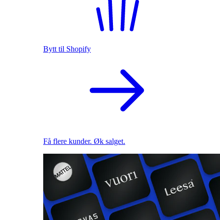
Bytt til Shopify
Få flere kunder. Øk salget.