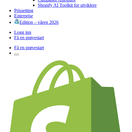
Shopify AI Toolkit for utviklere
Prissetting
Enterprise
Edition – våren 2026
Logg inn
Få en prøvestart
Få en prøvestart