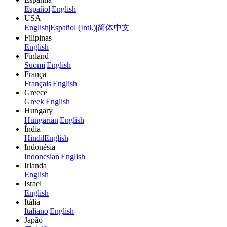
Español
|
English
USA
English
|
Español (Intl.)
|
简体中文
Filipinas
English
Finland
Suomi
|
English
França
Français
|
English
Greece
Greek
|
English
Hungary
Hungarian
|
English
Índia
Hindi
|
English
Indonésia
Indonesian
|
English
Irlanda
English
Israel
English
Itália
Italiano
|
English
Japão