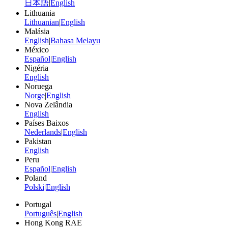
日本語
|
English
Lithuania
Lithuanian
|
English
Malásia
English
|
Bahasa Melayu
México
Español
|
English
Nigéria
English
Noruega
Norge
|
English
Nova Zelândia
English
Países Baixos
Nederlands
|
English
Pakistan
English
Peru
Español
|
English
Poland
Polski
|
English
Portugal
Português
|
English
Hong Kong RAE