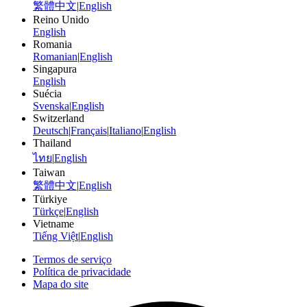
繁體中文
|
English
Reino Unido
English
Romania
Romanian
|
English
Singapura
English
Suécia
Svenska
|
English
Switzerland
Deutsch
|
Français
|
Italiano
|
English
Thailand
ไทย
|
English
Taiwan
繁體中文
|
English
Türkiye
Türkçe
|
English
Vietname
Tiếng Việt
|
English
Termos de serviço
Política de privacidade
Mapa do site