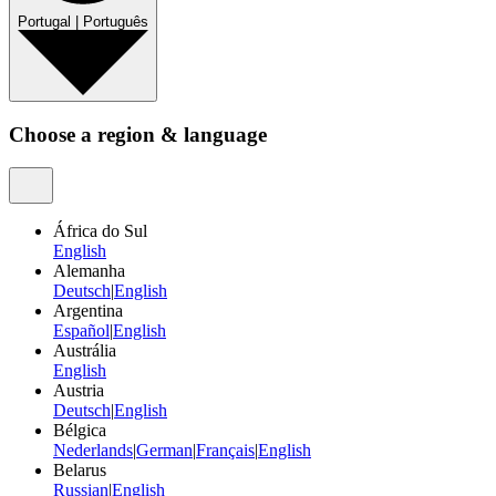
Portugal
|
Português
Choose a region & language
África do Sul
English
Alemanha
Deutsch
|
English
Argentina
Español
|
English
Austrália
English
Austria
Deutsch
|
English
Bélgica
Nederlands
|
German
|
Français
|
English
Belarus
Russian
|
English