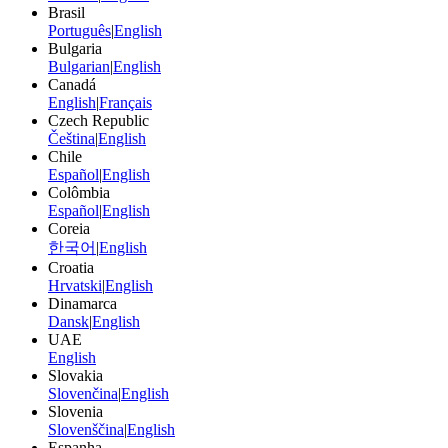
Brasil
Português
|
English
Bulgaria
Bulgarian
|
English
Canadá
English
|
Français
Czech Republic
Čeština
|
English
Chile
Español
|
English
Colômbia
Español
|
English
Coreia
한국어
|
English
Croatia
Hrvatski
|
English
Dinamarca
Dansk
|
English
UAE
English
Slovakia
Slovenčina
|
English
Slovenia
Slovenščina
|
English
Espanha