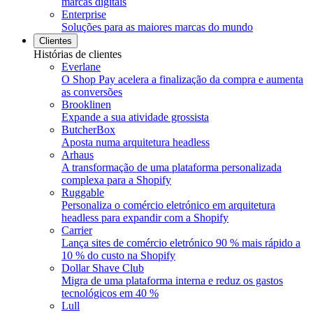
marcas digitais
Enterprise
Soluções para as maiores marcas do mundo
Clientes
Histórias de clientes
Everlane
O Shop Pay acelera a finalização da compra e aumenta
as conversões
Brooklinen
Expande a sua atividade grossista
ButcherBox
Aposta numa arquitetura headless
Arhaus
A transformação de uma plataforma personalizada
complexa para a Shopify
Ruggable
Personaliza o comércio eletrónico em arquitetura
headless para expandir com a Shopify
Carrier
Lança sites de comércio eletrónico 90 % mais rápido a
10 % do custo na Shopify
Dollar Shave Club
Migra de uma plataforma interna e reduz os gastos
tecnológicos em 40 %
Lull