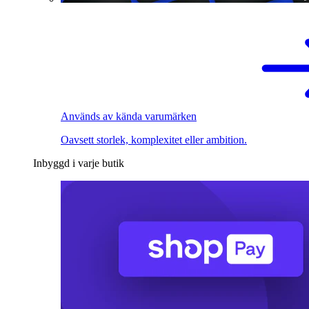
Används av kända varumärken
Oavsett storlek, komplexitet eller ambition.
Inbyggd i varje butik