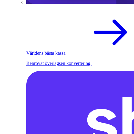
Världens bästa kassa
Beprövat överlägsen konvertering.