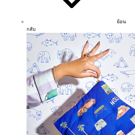
ย้อน
กลับ