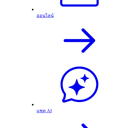
ออนไลน์
แชท AI