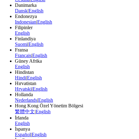
Danimarka
Dansk
|
English
Endonezya
Indonesian
|
English
Filipinler
English
Finlandiya
Suomi
|
English
Fransa
Français
|
English
Güney Afrika
English
Hindistan
Hindi
|
English
Hırvatistan
Hrvatski
|
English
Hollanda
Nederlands
|
English
Hong Kong Özel Yönetim Bölgesi
繁體中文
|
English
İrlanda
English
İspanya
Español
|
English