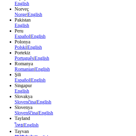
English
Norveç
Norge
|
English
Pakistan
English
Peru
Español
|
English
Polonya
Polski
|
English
Portekiz
Português
|
English
Romanya
Romanian
|
English
Şili
Español
|
English
Singapur
English
Slovakya
Slovenčina
|
English
Slovenya
Slovenščina
|
English
Tayland
ไทย
|
English
Tayvan