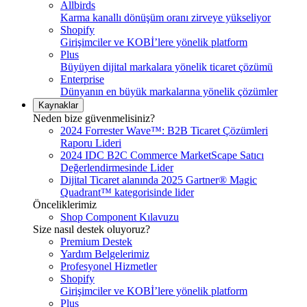
Allbirds
Karma kanallı dönüşüm oranı zirveye yükseliyor
Shopify
Girişimciler ve KOBİ’lere yönelik platform
Plus
Büyüyen dijital markalara yönelik ticaret çözümü
Enterprise
Dünyanın en büyük markalarına yönelik çözümler
Kaynaklar
Neden bize güvenmelisiniz?
2024 Forrester Wave™: B2B Ticaret Çözümleri
Raporu Lideri
2024 IDC B2C Commerce MarketScape Satıcı
Değerlendirmesinde Lider
Dijital Ticaret alanında 2025 Gartner® Magic
Quadrant™ kategorisinde lider
Önceliklerimiz
Shop Component Kılavuzu
Size nasıl destek oluyoruz?
Premium Destek
Yardım Belgelerimiz
Profesyonel Hizmetler
Shopify
Girişimciler ve KOBİ’lere yönelik platform
Plus