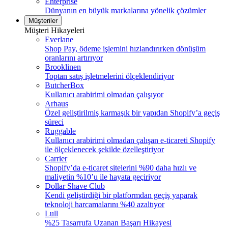
Enterprise
Dünyanın en büyük markalarına yönelik çözümler
Müşteriler
Müşteri Hikayeleri
Everlane
Shop Pay, ödeme işlemini hızlandırırken dönüşüm
oranlarını artırıyor
Brooklinen
Toptan satış işletmelerini ölçeklendiriyor
ButcherBox
Kullanıcı arabirimi olmadan çalışıyor
Arhaus
Özel geliştirilmiş karmaşık bir yapıdan Shopify’a geçiş
süreci
Ruggable
Kullanıcı arabirimi olmadan çalışan e-ticareti Shopify
ile ölçeklenecek şekilde özelleştiriyor
Carrier
Shopify’da e-ticaret sitelerini %90 daha hızlı ve
maliyetin %10’u ile hayata geçiriyor
Dollar Shave Club
Kendi geliştirdiği bir platformdan geçiş yaparak
teknoloji harcamalarını %40 azaltıyor
Lull
%25 Tasarrufa Uzanan Başarı Hikayesi