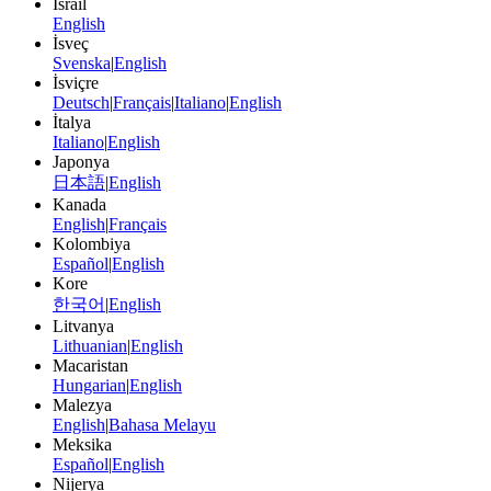
İsrail
English
İsveç
Svenska
|
English
İsviçre
Deutsch
|
Français
|
Italiano
|
English
İtalya
Italiano
|
English
Japonya
日本語
|
English
Kanada
English
|
Français
Kolombiya
Español
|
English
Kore
한국어
|
English
Litvanya
Lithuanian
|
English
Macaristan
Hungarian
|
English
Malezya
English
|
Bahasa Melayu
Meksika
Español
|
English
Nijerya