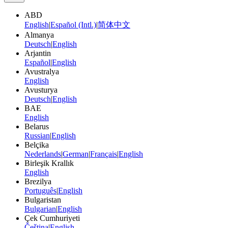
ABD
English
|
Español (Intl.)
|
简体中文
Almanya
Deutsch
|
English
Arjantin
Español
|
English
Avustralya
English
Avusturya
Deutsch
|
English
BAE
English
Belarus
Russian
|
English
Belçika
Nederlands
|
German
|
Français
|
English
Birleşik Krallık
English
Brezilya
Português
|
English
Bulgaristan
Bulgarian
|
English
Çek Cumhuriyeti
Čeština
|
English