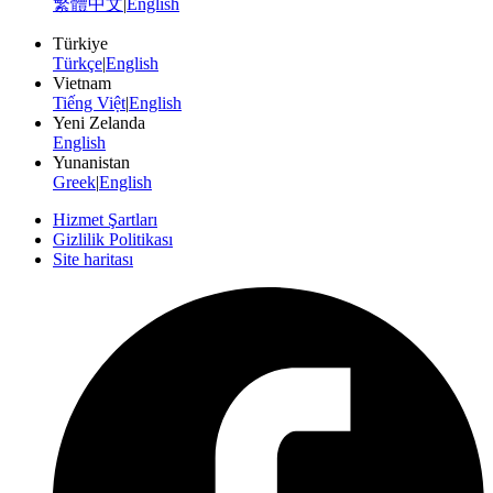
繁體中文
|
English
Türkiye
Türkçe
|
English
Vietnam
Tiếng Việt
|
English
Yeni Zelanda
English
Yunanistan
Greek
|
English
Hizmet Şartları
Gizlilik Politikası
Site haritası