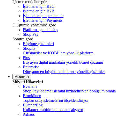
İşletme modeline göre
İşletmeler için B2C
İşletmeler için B2B
İşletmeler için perakende
İşletmeler için Payments
Oluşturma yöntemine göre
Platforma genel bakış
Shop Pay
Sonuca göre
Büyüme çözümleri
Shopify
Girişimciler ve KOBİ’lere yönelik platform
Plus
Büyüyen dijital markalara yönelik ticaret çözümü
Enterprise
Dünyanın en büyük markalarına yönelik çözümler
Müşteriler
Müşteri Hikayeleri
Everlane
Shop Pay, ödeme işlemini hızlandırırken dönüşüm oranları
Brooklinen
Toptan satış işletmelerini ölçeklendiriyor
ButcherBox
Kullanıcı arabirimi olmadan çalışıyor
Arhaus