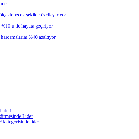
üreci
ölçeklenecek şekilde özelleştiriyor
n %10’u ile hayata geçiriyor
i harcamalarını %40 azaltıyor
Lideri
irmesinde Lider
 kategorisinde lider