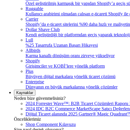
Özel geliştirilmiş karmaşık bir yapıdan Shopify’a geçiş s
Ruggable
Kullanıcı arabirimi olmadan çalışan e-ticareti Shopify ile 
Carrier
Shopify’da e-ticaret sitelerini %90 daha hızlı ve maliyeti
Dollar Shave Club
Kendi geliştirdiği bir platformdan geçiş yaparak teknoloj
Lull
%25 Tasarrufa Uzanan Başarı Hikayesi
Allbirds
Karma kanallı dönüşüm oranı zirveye yükseliyor
Shopify
Girişimciler ve KOBİ’lere yönelik platform
Plus
Büyüyen dijital markalara yönelik ticaret çözümü
Enterprise
Dünyanın en büyük markalarına yönelik çözümler
Kaynaklar
Neden bize güvenmelisiniz?
2024 Forrester Wave™: B2B Ticaret Çözümleri Raporu 
2024 IDC B2C Commerce MarketScape Satıcı Değerlend
Dijital Ticaret alanında 2025 Gartner® Magic Quadrant™
Önceliklerimiz
Shop Component Kılavuzu
Size nasıl destek oluyoruz?