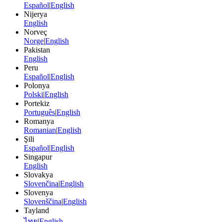
Español
|
English
Nijerya
English
Norveç
Norge
|
English
Pakistan
English
Peru
Español
|
English
Polonya
Polski
|
English
Portekiz
Português
|
English
Romanya
Romanian
|
English
Şili
Español
|
English
Singapur
English
Slovakya
Slovenčina
|
English
Slovenya
Slovenščina
|
English
Tayland
ไทย
|
English