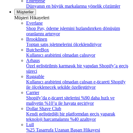
Enterprise
Dünyanın en büyük markalarına yönelik çözümler
Müşteriler
Müşteri Hikayeleri
Everlane
Shop Pay, ödeme işlemini hızlandırırken dönüşüm
oranlarını artırıyor
Brooklinen
Toptan satış işletmelerini ölçeklendiriyor
ButcherBox
Kullanıcı arabirimi olmadan çalışıyor
Arhaus
Özel geliştirilmiş karmaşık bir yapıdan Shopify’a geçiş
süreci
Ruggable
Kullanıcı arabirimi olmadan çalışan e-ticareti Shopify
ile ölçeklenecek şekilde özelleştiriyor
Carrier
Shopify’da e-ticaret sitelerini %90 daha hızlı ve
maliyetin %10’u ile hayata geçiriyor
Dollar Shave Club
Kendi geliştirdiği bir platformdan geçiş yaparak
teknoloji harcamalarını %40 azaltıyor
Lull
%25 Tasarrufa Uzanan Başarı Hikayesi