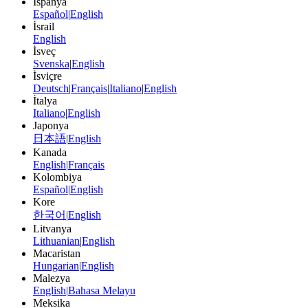
İspanya
Español
|
English
İsrail
English
İsveç
Svenska
|
English
İsviçre
Deutsch
|
Français
|
Italiano
|
English
İtalya
Italiano
|
English
Japonya
日本語
|
English
Kanada
English
|
Français
Kolombiya
Español
|
English
Kore
한국어
|
English
Litvanya
Lithuanian
|
English
Macaristan
Hungarian
|
English
Malezya
English
|
Bahasa Melayu
Meksika