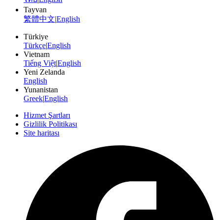
Tayvan
繁體中文
|
English
Türkiye
Türkçe
|
English
Vietnam
Tiếng Việt
|
English
Yeni Zelanda
English
Yunanistan
Greek
|
English
Hizmet Şartları
Gizlilik Politikası
Site haritası