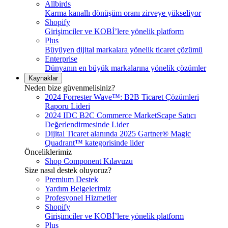
Allbirds
Karma kanallı dönüşüm oranı zirveye yükseliyor
Shopify
Girişimciler ve KOBİ’lere yönelik platform
Plus
Büyüyen dijital markalara yönelik ticaret çözümü
Enterprise
Dünyanın en büyük markalarına yönelik çözümler
Kaynaklar
Neden bize güvenmelisiniz?
2024 Forrester Wave™: B2B Ticaret Çözümleri
Raporu Lideri
2024 IDC B2C Commerce MarketScape Satıcı
Değerlendirmesinde Lider
Dijital Ticaret alanında 2025 Gartner® Magic
Quadrant™ kategorisinde lider
Önceliklerimiz
Shop Component Kılavuzu
Size nasıl destek oluyoruz?
Premium Destek
Yardım Belgelerimiz
Profesyonel Hizmetler
Shopify
Girişimciler ve KOBİ’lere yönelik platform
Plus