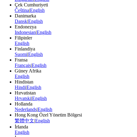
Çek Cumhuriyeti
Čeština
|
English
Danimarka
Dansk
|
English
Endonezya
Indonesian
|
English
Filipinler
English
Finlandiya
Suomi
|
English
Fransa
Français
|
English
Güney Afrika
English
Hindistan
Hindi
|
English
Hırvatistan
Hrvatski
|
English
Hollanda
Nederlands
|
English
Hong Kong Özel Yönetim Bölgesi
繁體中文
|
English
İrlanda
English