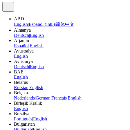
ABD
English
|
Español (Intl.)
|
简体中文
Almanya
Deutsch
|
English
Arjantin
Español
|
English
Avustralya
English
Avusturya
Deutsch
|
English
BAE
English
Belarus
Russian
|
English
Belçika
Nederlands
|
German
|
Français
|
English
Birleşik Krallık
English
Brezilya
Português
|
English
Bulgaristan
Bulgarian
|
English