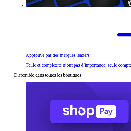
Approuvé par des marques leaders
Taille et complexité n’ont pas d’importance, seule compte
Disponible dans toutes les boutiques