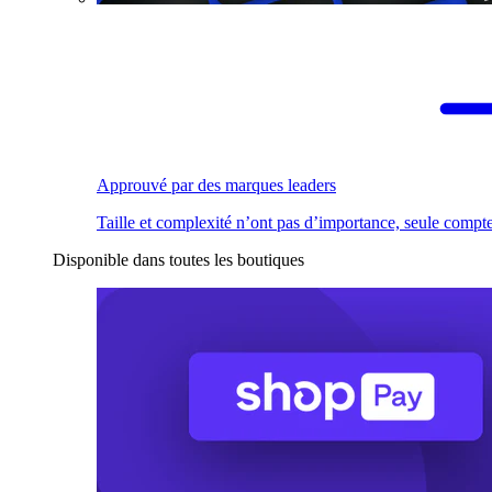
Approuvé par des marques leaders
Taille et complexité n’ont pas d’importance, seule compte
Disponible dans toutes les boutiques