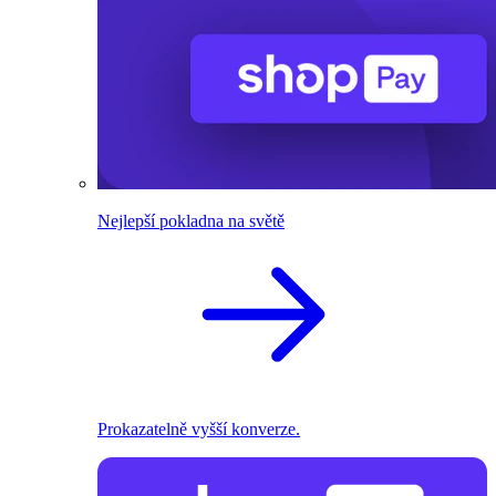
Nejlepší pokladna na světě
Prokazatelně vyšší konverze.