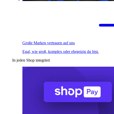
Große Marken vertrauen auf uns
Egal, wie groß, komplex oder ehrgeizig du bist.
In jeden Shop integriert