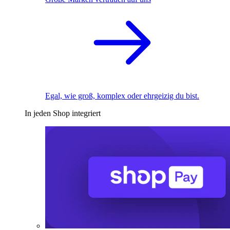
Egal, wie groß, komplex oder ehrgeizig du bist.
In jeden Shop integriert