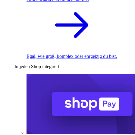
Egal, wie groß, komplex oder ehrgeizig du bist.
In jeden Shop integriert