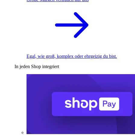
Egal, wie groß, komplex oder ehrgeizig du bist.
In jeden Shop integriert