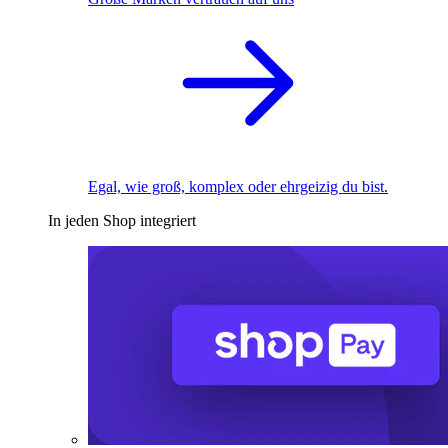
Egal, wie groß, komplex oder ehrgeizig du bist.
In jeden Shop integriert