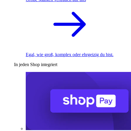
Egal, wie groß, komplex oder ehrgeizig du bist.
In jeden Shop integriert