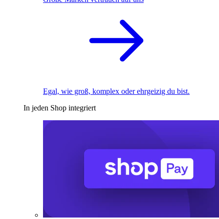
Egal, wie groß, komplex oder ehrgeizig du bist.
In jeden Shop integriert