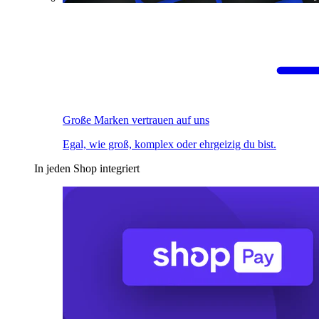
Große Marken vertrauen auf uns
Egal, wie groß, komplex oder ehrgeizig du bist.
In jeden Shop integriert