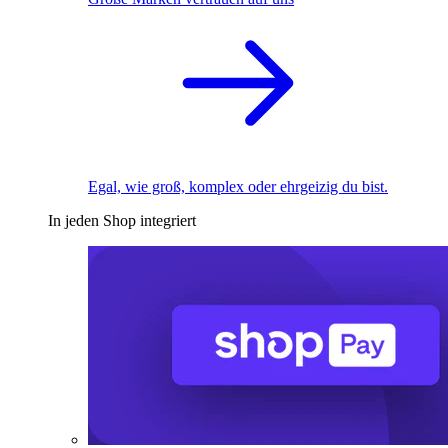
Egal, wie groß, komplex oder ehrgeizig du bist.
In jeden Shop integriert