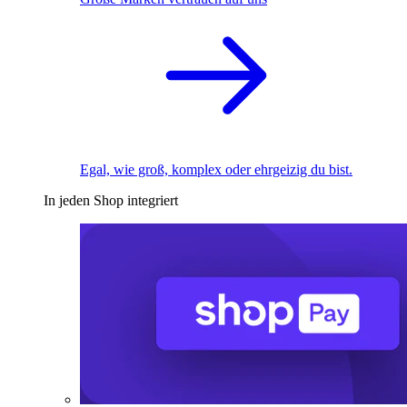
Egal, wie groß, komplex oder ehrgeizig du bist.
In jeden Shop integriert