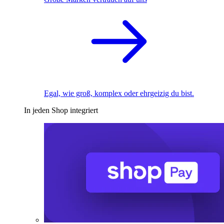
Egal, wie groß, komplex oder ehrgeizig du bist.
In jeden Shop integriert